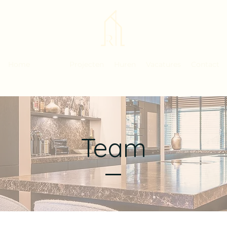
Home
Team
Projecten
Huren
Vacatures
Contact
Team