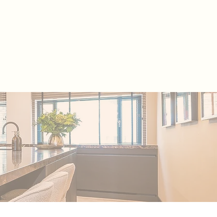
020-2101771
info@randstedelijke
.nl